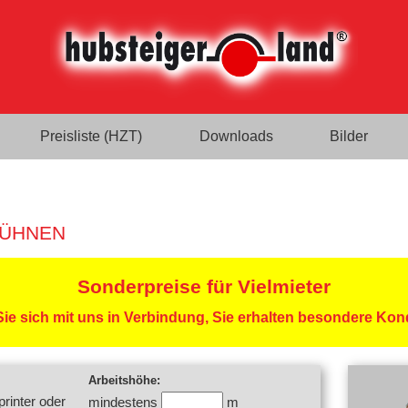
Preisliste (HZT)
Downloads
Bilder
BÜHNEN
Sonderpreise für Vielmieter
ie sich mit uns in Verbindung, Sie erhalten besondere Kon
Arbeitshöhe:
rinter oder
mindestens
m