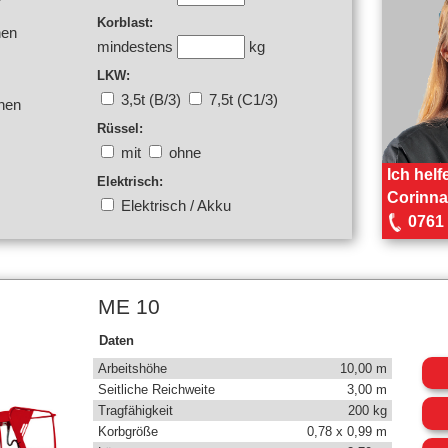
Korblast:
nen
mindestens
kg
LKW:
3,5t (B/3)
7,5t (C1/3)
nen
Rüssel:
mit
ohne
Ich helf
Elektrisch:
Corinna 
Elektrisch / Akku
0761 
ME 10
Daten
Arbeitshöhe
10,00 m
Seitliche Reichweite
3,00 m
Tragfähigkeit
200 kg
Korbgröße
0,78 x 0,99 m