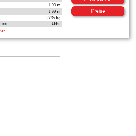
1,00 m
Preise
1,99 m
2735 kg
luss
Akku
igen