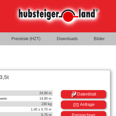
Preisliste (HZT)
Downloads
Bilder
3,5t
24,00 m
Datenblatt
weite
14,80 m
230 kg
Anfrage
1,40 x 0,70 m
Preisrechner
6,75 m