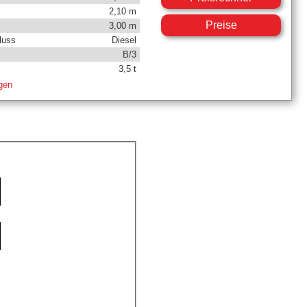
2,10 m
Preise
3,00 m
luss
Diesel
B/3
3,5 t
igen