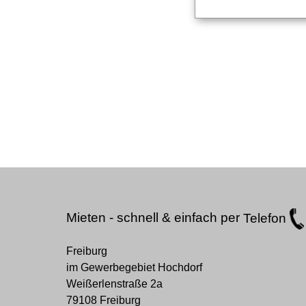
Mieten - schnell & einfach per
Telefon
Freiburg
im Gewerbegebiet Hochdorf
Weißerlenstraße 2a
79108 Freiburg