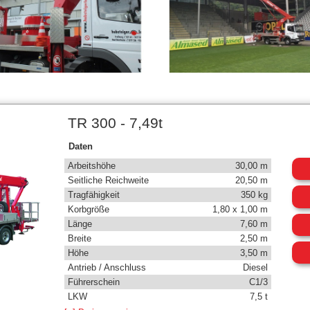
TR 300 - 7,49t
Daten
Arbeitshöhe
30,00 m
Seitliche Reichweite
20,50 m
Tragfähigkeit
350 kg
Korbgröße
1,80 x 1,00 m
Länge
7,60 m
Breite
2,50 m
Höhe
3,50 m
Antrieb / Anschluss
Diesel
Führerschein
C1/3
LKW
7,5 t