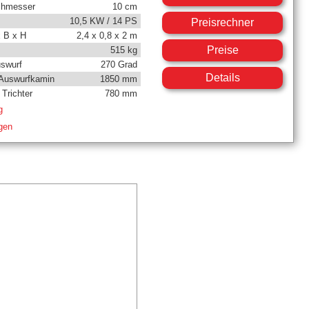
chmesser
10 cm
10,5 KW / 14 PS
Preisrechner
 B x H
2,4 x 0,8 x 2 m
Preise
515 kg
uswurf
270 Grad
Details
Auswurfkamin
1850 mm
Trichter
780 mm
g
igen