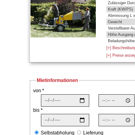
Zulässiger Dur
Kraft (KW/PS)
Abmessung L x
Gewicht
Verstellbarer A
Höhe Ausgang 
Beladungshöhe 
[+] Beschreibun
[+] Preise anze
Mietinformationen
von *
bis *
Selbstabholung
Lieferung