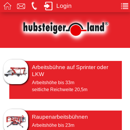
Login
Arbeitsbühne auf Sprinter oder
LKW
Arbeitshöhe bis 33m
seitliche Reichweite 20,5m
Raupenarbeitsbühnen
Arbeitshöhe bis 23m