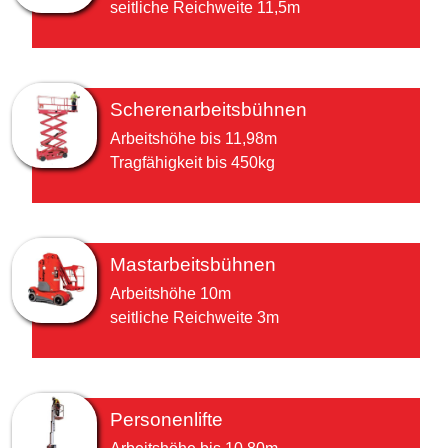
seitliche Reichweite 11,5m
Scherenarbeitsbühnen
Arbeitshöhe bis 11,98m
Tragfähigkeit bis 450kg
Mastarbeitsbühnen
Arbeitshöhe 10m
seitliche Reichweite 3m
Personenlifte