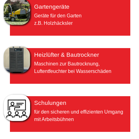
Gartengeräte
Geräte für den Garten
z.B. Holzhäcksler
Heizlüfter & Bautrockner
Maschinen zur Bautrocknung,
Luftentfeuchter bei Wasserschäden
Schulungen
für den sicheren und effizienten Umgang
mit Arbeitsbühnen