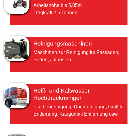
Arbeitshöhe bis 5,85m
Tragkraft 2,5 Tonnen
Reinigungsmaschinen
Maschinen zur Reinigung für Fassaden,
Böden, Jalousien
Heiß- und Kaltwasser-
Hochdruckreiniger
Flächenreinigung, Dachreinigung, Graffiti
Entfernung, Kaugummi Entfernung usw.