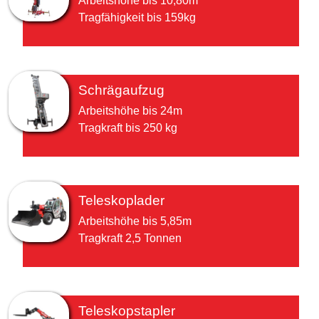
Arbeitshöhe bis 10,80m
Tragfähigkeit bis 159kg
Schrägaufzug
Arbeitshöhe bis 24m
Tragkraft bis 250 kg
Teleskoplader
Arbeitshöhe bis 5,85m
Tragkraft 2,5 Tonnen
Teleskopstapler